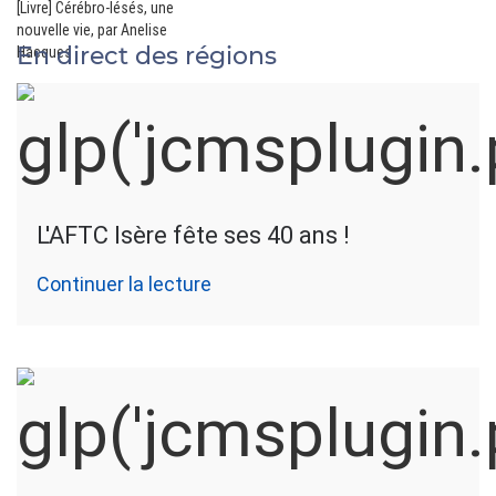
[Livre] Cérébro-lésés, une
nouvelle vie, par Anelise
En direct des régions
Hacques
L'AFTC Isère fête ses 40 ans !
Continuer la lecture