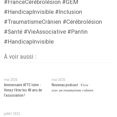
#FranceCérébrolésion #GEM
#HandicapInvisible #Inclusion
#TraumatismeCrânien #Cérébrolésion
#Santé #VieAssociative #Pantin
#HandicapInvisible
À voir aussi :
mai 2026
mai 2026
Anniversaire AFTC Isère -
Nouveau podcast : 𝑉𝑖𝑣𝑟𝑒
Venez fêter les 40 ans de
𝑎𝑣𝑒𝑐 𝑢𝑛 𝑡𝑟𝑎𝑢𝑚𝑎𝑡𝑖𝑠𝑚𝑒 𝑐𝑟𝑎̂𝑛𝑖𝑒𝑛
l'association !
juillet 2022