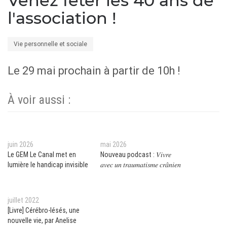
Venez fêter les 40 ans de
l'association !
Vie personnelle et sociale
Le 29 mai prochain à partir de 10h !
À voir aussi :
juin 2026
mai 2026
Le GEM Le Canal met en
Nouveau podcast : 𝑉𝑖𝑣𝑟𝑒
lumière le handicap invisible
𝑎𝑣𝑒𝑐 𝑢𝑛 𝑡𝑟𝑎𝑢𝑚𝑎𝑡𝑖𝑠𝑚𝑒 𝑐𝑟𝑎̂𝑛𝑖𝑒𝑛
juillet 2022
[Livre] Cérébro-lésés, une
nouvelle vie, par Anelise