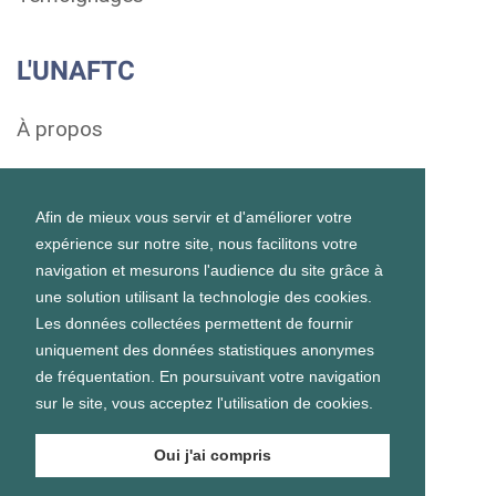
L'UNAFTC
À propos
Soutenir
Afin de mieux vous servir et d'améliorer votre
Mentions légales
expérience sur notre site, nous facilitons votre
navigation et mesurons l'audience du site grâce à
Contact
une solution utilisant la technologie des cookies.
Les données collectées permettent de fournir
uniquement des données statistiques anonymes
Autres sites
de fréquentation. En poursuivant votre navigation
sur le site, vous acceptez l'utilisation de cookies.
Fonds de dotation Éclat
Oui j'ai compris
GCSMS Cap TCL