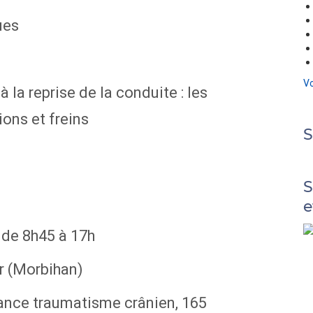
ues
Vo
la reprise de la conduite : les
ons et freins
S
e
 de 8h45 à 17h
 (Morbihan)
rance traumatisme crânien, 165