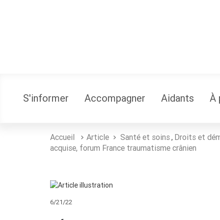
S'informer
Accompagner
Aidants
À 
Accueil
Article
Santé et soins
Droits et dé
,
acquise, forum France traumatisme crânien
6/21/22