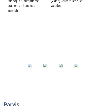
[Vidéo] Le traumatisme
[Vidéo] Cérébro-lésé, le
crânien, un handicap
webdoc
invisible
Parvis