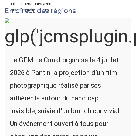
aidants de personnes avec
En direct des régions
lésions cérébrales acquises
en Ile de France
Le GEM Le Canal organise le 4 juillet
2026 à Pantin la projection d’un film
photographique réalisé par ses
adhérents autour du handicap
invisible, suivie d’un brunch convivial.
Un événement ouvert à tous pour