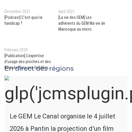
December 2021
April 2021
[Podcast] C'est quoi le
[La vie des GEM] Les
handicap ?
adhérents du GEM Ma vie de
Manosque au micro
February 2020
[Publication] L’expertise
d’usage des proches et des
En direct des régions
blessés face aux troubles
comportementaux après un
traumatisme crânien
Le GEM Le Canal organise le 4 juillet
2026 à Pantin la projection d’un film