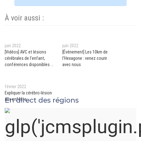
À voir aussi :
juin 2022
juin 2022
[Vidéos] AVC et lésions
[Événement] Les 10km de
cérébrales de l'enfant,
l'Hexagone : venez courir
conférences disponibles en
avec nous
replay
février 2022
Expliquer la cérébro-lésion
En direct des régions
aux enfants