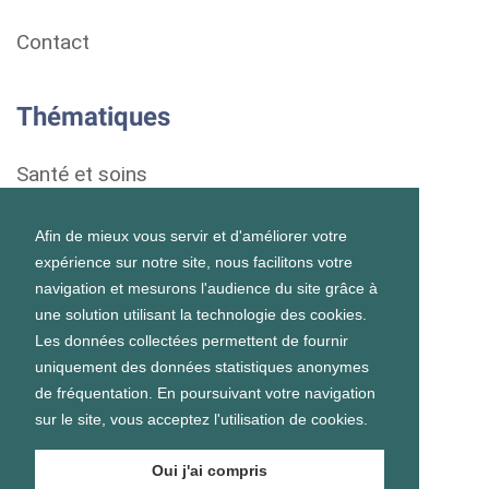
Contact
Thématiques
Santé et soins
Droits et démarches
Afin de mieux vous servir et d'améliorer votre
expérience sur notre site, nous facilitons votre
Habitat
navigation et mesurons l'audience du site grâce à
une solution utilisant la technologie des cookies.
Formation et vie scolaire
Les données collectées permettent de fournir
uniquement des données statistiques anonymes
Emploi et vie professionnelle
de fréquentation. En poursuivant votre navigation
sur le site, vous acceptez l'utilisation de cookies.
Vie personnelle et sociale
Oui j'ai compris