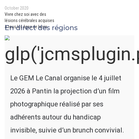
October 2020
Vivre chez soi avec des
lésions cérébrales acquises
En direct des régions
à tous les âges de la vie
Le GEM Le Canal organise le 4 juillet
2026 à Pantin la projection d’un film
photographique réalisé par ses
adhérents autour du handicap
invisible, suivie d’un brunch convivial.