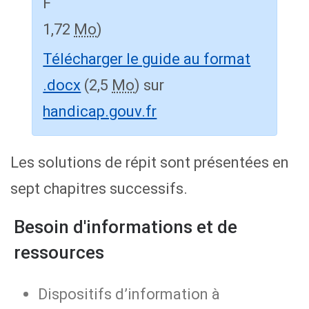
1,72
Mo
)
Télécharger le guide au format
.docx
(2,5
Mo
) sur
handicap.gouv.fr
Les solutions de répit sont présentées en
sept chapitres successifs.
Besoin d'informations et de
ressources
Dispositifs d’information à