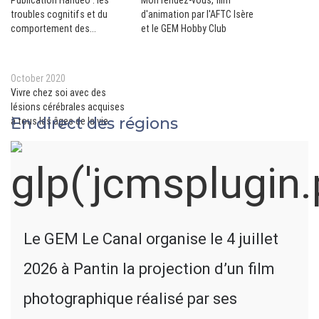
Publication Handéo : les
Mon rendez-vous, film
troubles cognitifs et du
d'animation par l'AFTC Isère
comportement des
et le GEM Hobby Club
personnes vivant avec des
lésions cérébrales acquises
October 2020
Vivre chez soi avec des
lésions cérébrales acquises
En direct des régions
à tous les âges de la vie
Le GEM Le Canal organise le 4 juillet
2026 à Pantin la projection d’un film
photographique réalisé par ses