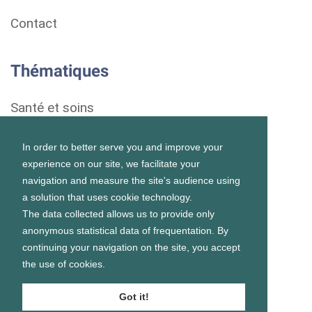
Contact
Thématiques
Santé et soins
Droits et démarches
In order to better serve you and improve your
experience on our site, we facilitate your
Habitat
navigation and measure the site's audience using
a solution that uses cookie technology.
Formation et vie scolaire
The data collected allows us to provide only
anonymous statistical data of frequentation. By
Emploi et vie professionnelle
continuing your navigation on the site, you accept
the use of cookies.
Vie personnelle et sociale
Got it!