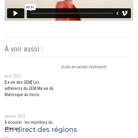
À voir aussi :
(Lien en accès restreint)
avril 2021
[La vie des GEM] Les
adhérents du GEM Ma vie de
Manosque au micro
janvier 2021
À écouter : les mystères du
En direct des régions
cerveau