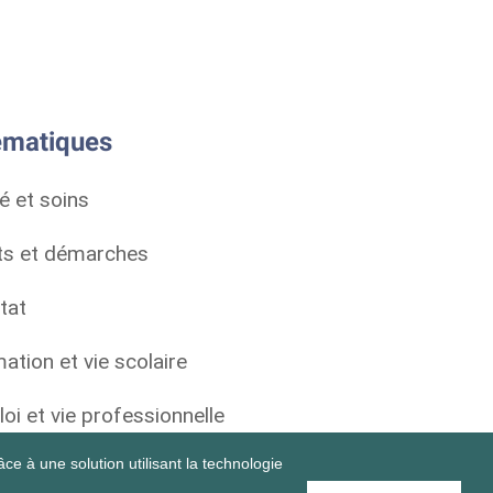
matiques
é et soins
ts et démarches
tat
ation et vie scolaire
oi et vie professionnelle
ce à une solution utilisant la technologie
personnelle et sociale