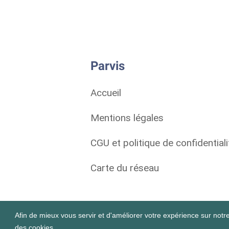
Parvis
Accueil
Mentions légales
CGU et politique de confidentiali
Carte du réseau
Afin de mieux vous servir et d'améliorer votre expérience sur notre 
des cookies.