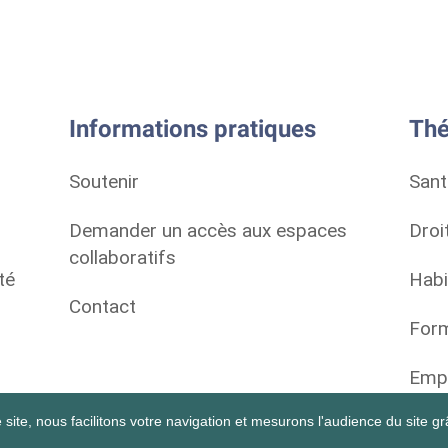
Informations pratiques
Thé
Soutenir
Sant
Demander un accès aux espaces
Droi
collaboratifs
té
Habi
Contact
Form
Empl
site, nous facilitons votre navigation et mesurons l'audience du site grâ
Vie 