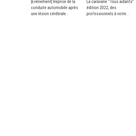
[Événement] Reprise de la
La caravane “Tous aidants”
conduite automobile après
édition 2022, des
une lésion cérébrale
professionnels à votre
acquise, forum France
rencontre
traumatisme crânien