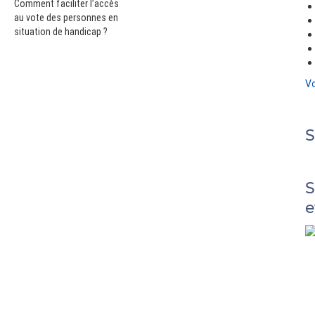
Comment faciliter l’accès
au vote des personnes en
situation de handicap ?
Vo
S
e