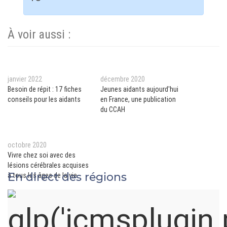
À voir aussi :
janvier 2022
décembre 2020
Besoin de répit : 17 fiches
Jeunes aidants aujourd'hui
conseils pour les aidants
en France, une publication
du CCAH
octobre 2020
Vivre chez soi avec des
lésions cérébrales acquises
En direct des régions
à tous les âges de la vie