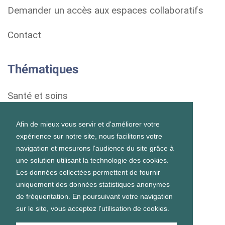
Demander un accès aux espaces collaboratifs
Contact
Thématiques
Santé et soins
Droits et démarches
Afin de mieux vous servir et d'améliorer votre
expérience sur notre site, nous facilitons votre
Habitat
navigation et mesurons l'audience du site grâce à
une solution utilisant la technologie des cookies.
Formation et vie scolaire
Les données collectées permettent de fournir
uniquement des données statistiques anonymes
Emploi et vie professionnelle
de fréquentation. En poursuivant votre navigation
sur le site, vous acceptez l'utilisation de cookies.
Vie personnelle et sociale