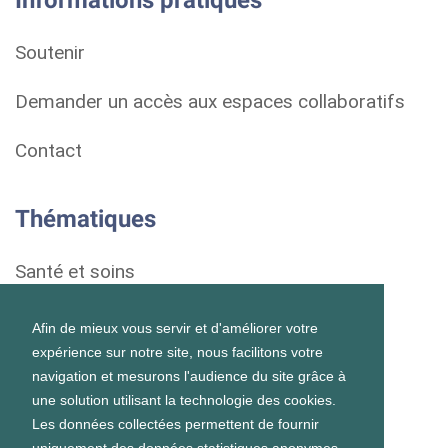
Informations pratiques
Soutenir
Demander un accès aux espaces collaboratifs
Contact
Thématiques
Santé et soins
Droits et démarches
Afin de mieux vous servir et d'améliorer votre
expérience sur notre site, nous facilitons votre
Habitat
navigation et mesurons l'audience du site grâce à
une solution utilisant la technologie des cookies.
Formation et vie scolaire
Les données collectées permettent de fournir
uniquement des données statistiques anonymes