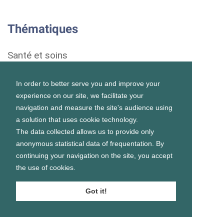
Thématiques
Santé et soins
Droits et démarches
In order to better serve you and improve your
experience on our site, we facilitate your
Habitat
navigation and measure the site's audience using
a solution that uses cookie technology.
Formation et vie scolaire
The data collected allows us to provide only
anonymous statistical data of frequentation. By
Emploi et vie professionnelle
continuing your navigation on the site, you accept
the use of cookies.
Vie personnelle et sociale
Got it!
Prévention