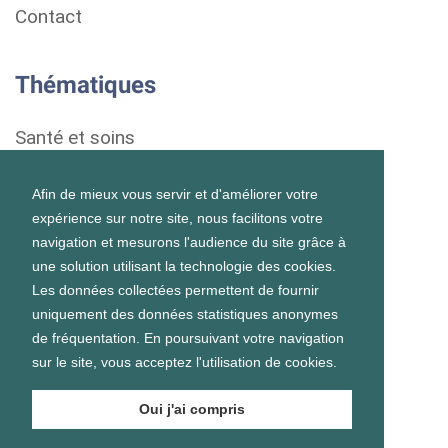
Contact
Thématiques
Santé et soins
Droits et démarches
Afin de mieux vous servir et d'améliorer votre
expérience sur notre site, nous facilitons votre
Habitat
navigation et mesurons l'audience du site grâce à
une solution utilisant la technologie des cookies.
Formation et vie scolaire
Les données collectées permettent de fournir
uniquement des données statistiques anonymes
Emploi et vie professionnelle
de fréquentation. En poursuivant votre navigation
sur le site, vous acceptez l'utilisation de cookies.
Vie personnelle et sociale
Oui j'ai compris
Prévention