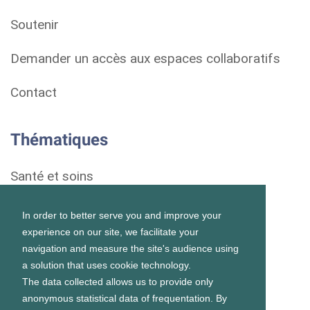
Soutenir
Demander un accès aux espaces collaboratifs
Contact
Thématiques
Santé et soins
Droits et démarches
In order to better serve you and improve your
experience on our site, we facilitate your
Habitat
navigation and measure the site's audience using
a solution that uses cookie technology.
Formation et vie scolaire
The data collected allows us to provide only
anonymous statistical data of frequentation. By