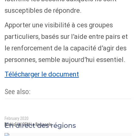
susceptibles de répondre.
Apporter une visibilité à ces groupes
particuliers, basés sur l’aide entre pairs et
le renforcement de la capacité d’agir des
personnes, semble aujourd’hui essentiel.
Télécharger le document
See also:
February 2020
En direct des régions
[Vidéo] Le GEM La Boussole