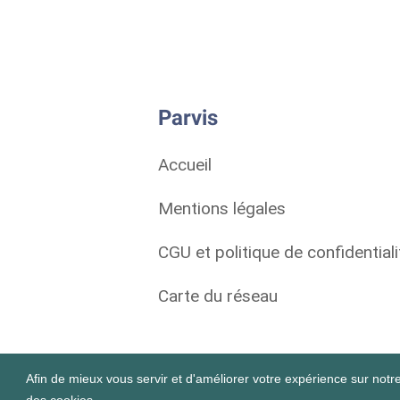
Parvis
Accueil
Mentions légales
CGU et politique de confidentiali
Carte du réseau
Afin de mieux vous servir et d'améliorer votre expérience sur notre 