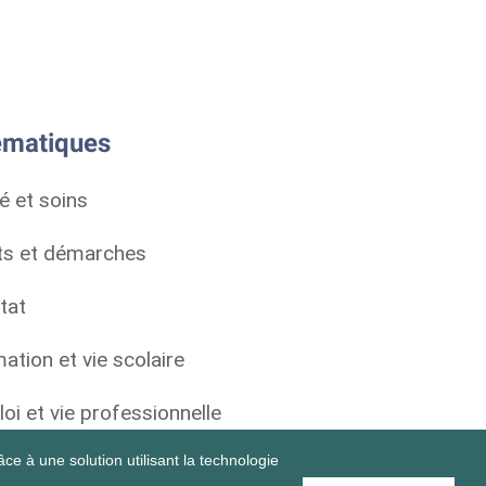
matiques
é et soins
ts et démarches
tat
ation et vie scolaire
oi et vie professionnelle
ce à une solution utilisant la technologie
personnelle et sociale