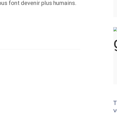
us font devenir plus humains.
T
v