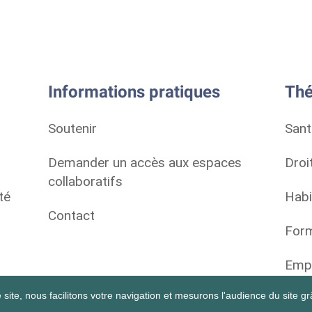
Informations pratiques
Thé
Soutenir
Sant
Demander un accès aux espaces
Droi
collaboratifs
té
Habi
Contact
Form
Empl
site, nous facilitons votre navigation et mesurons l'audience du site grâ
Vie 