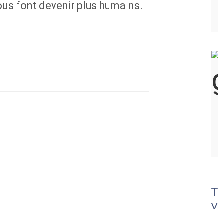
us font devenir plus humains.
T
v