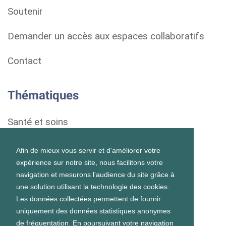
Soutenir
Demander un accès aux espaces collaboratifs
Contact
Thématiques
Santé et soins
Droits et démarches
Afin de mieux vous servir et d'améliorer votre
expérience sur notre site, nous facilitons votre
Habitat
navigation et mesurons l'audience du site grâce à
une solution utilisant la technologie des cookies.
Formation et vie scolaire
Les données collectées permettent de fournir
uniquement des données statistiques anonymes
Emploi et vie professionnelle
de fréquentation. En poursuivant votre navigation