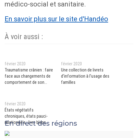
médico-social et sanitaire.
En savoir plus sur le site d'Handéo
À voir aussi :
février 2020
février 2020
Traumatisme crânien : faire
Une collection de livrets
face aux changements de
d’information à l’usage des
comportement de son
familles
proche
février 2020
États végétatifs
chroniques, états pauci-
En direct des régions
relationnels : livre blanc