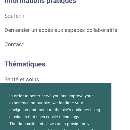
Informations pratiques
Soutenir
Demander un accès aux espaces collaboratifs
Contact
Thématiques
Santé et soins
Droits et démarches
In order to better serve you and improve your
experience on our site, we facilitate your
Habitat
navigation and measure the site's audience using
a solution that uses cookie technology.
Formation et vie scolaire
The data collected allows us to provide only