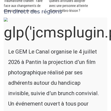
Traumatisme crânien : faire
Quelles attitudes adopter
face aux changements de
avec une personne atteinte
En direct des régions
comportement de son
d'une cérébro-lésion ?
proche
Le GEM Le Canal organise le 4 juillet
2026 à Pantin la projection d’un film
photographique réalisé par ses
adhérents autour du handicap
invisible, suivie d’un brunch convivial.
Un événement ouvert à tous pour