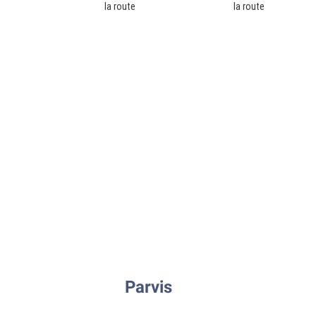
la route
la route
Parvis