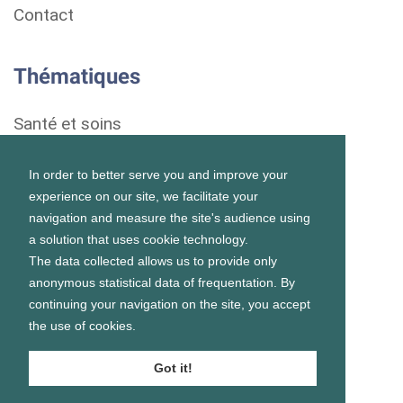
Contact
Thématiques
Santé et soins
Droits et démarches
In order to better serve you and improve your
experience on our site, we facilitate your
Habitat
navigation and measure the site's audience using
a solution that uses cookie technology.
Formation et vie scolaire
The data collected allows us to provide only
anonymous statistical data of frequentation. By
Emploi et vie professionnelle
continuing your navigation on the site, you accept
the use of cookies.
Vie personnelle et sociale
Got it!
Prévention