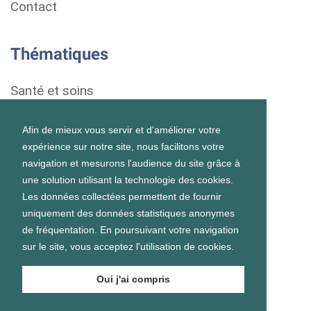
Contact
Thématiques
Santé et soins
Droits et démarches
Afin de mieux vous servir et d'améliorer votre
expérience sur notre site, nous facilitons votre
Habitat
navigation et mesurons l'audience du site grâce à
une solution utilisant la technologie des cookies.
Formation et vie scolaire
Les données collectées permettent de fournir
uniquement des données statistiques anonymes
Emploi et vie professionnelle
de fréquentation. En poursuivant votre navigation
sur le site, vous acceptez l'utilisation de cookies.
Vie personnelle et sociale
Oui j'ai compris
Prévention