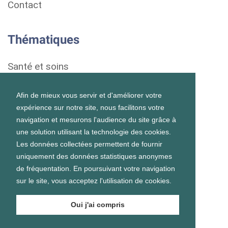
Contact
Thématiques
Santé et soins
Droits et démarches
Afin de mieux vous servir et d'améliorer votre
expérience sur notre site, nous facilitons votre
Habitat
navigation et mesurons l'audience du site grâce à
une solution utilisant la technologie des cookies.
Formation et vie scolaire
Les données collectées permettent de fournir
uniquement des données statistiques anonymes
Emploi et vie professionnelle
de fréquentation. En poursuivant votre navigation
sur le site, vous acceptez l'utilisation de cookies.
Vie personnelle et sociale
Oui j'ai compris
Prévention