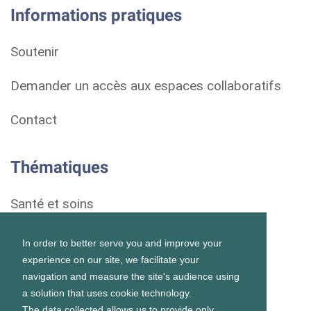
Informations pratiques
Soutenir
Demander un accès aux espaces collaboratifs
Contact
Thématiques
Santé et soins
Droits et démarches
In order to better serve you and improve your
experience on our site, we facilitate your
Habitat
navigation and measure the site's audience using
a solution that uses cookie technology.
Formation et vie scolaire
The data collected allows us to provide only