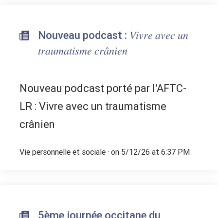
Nouveau podcast : 𝑉𝑖𝑣𝑟𝑒 𝑎𝑣𝑒𝑐 𝑢𝑛
𝑡𝑟𝑎𝑢𝑚𝑎𝑡𝑖𝑠𝑚𝑒 𝑐𝑟𝑎̂𝑛𝑖𝑒𝑛
Nouveau podcast porté par l'AFTC-
LR : Vivre avec un traumatisme
crânien
Vie personnelle et sociale
· on 5/12/26 at 6:37 PM
5ème journée occitane du