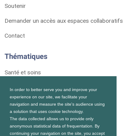
Soutenir
Demander un accès aux espaces collaboratifs
Contact
Thématiques
Santé et soins
Droits et démarches
In order to better serve you and improve your
experience on our site, we facilitate your
Habitat
navigation and measure the site's audience using
a solution that uses cookie technology.
Formation et vie scolaire
The data collected allows us to provide only
anonymous statistical data of frequentation. By
Emploi et vie professionnelle
continuing your navigation on the site, you accept