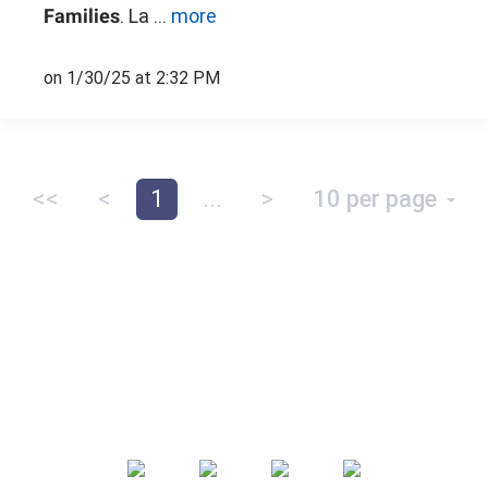
. La ...
more
Families
on 1/30/25 at 2:32 PM
<<
<
1
...
>
10 per page