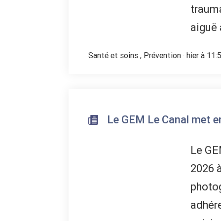
trauma
aiguë 
Santé et soins
,
Prévention
· hier à 11:
Le GEM Le Canal met en 
Le GEM
2026 à
photog
adhére