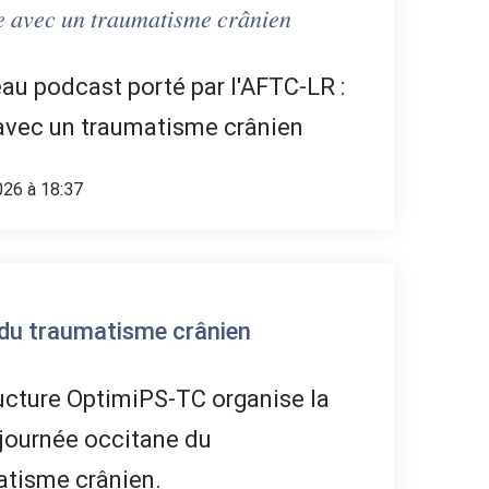
 𝑢𝑛 𝑡𝑟𝑎𝑢𝑚𝑎𝑡𝑖𝑠𝑚𝑒 𝑐𝑟𝑎̂𝑛𝑖𝑒𝑛
u podcast porté par l'AFTC-LR :
avec un traumatisme crânien
026 à 18:37
du traumatisme crânien
ucture OptimiPS-TC organise la
journée occitane du
atisme crânien.