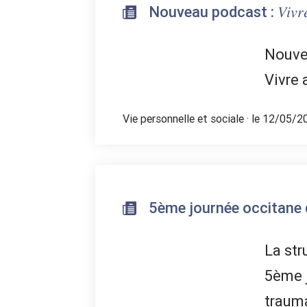
Nouveau podcast : 𝑉𝑖𝑣𝑟𝑒 𝑎𝑣𝑒𝑐
Nouvea
Vivre 
Vie personnelle et sociale
· le 12/05/2
5ème journée occitane 
La str
5ème 
traum