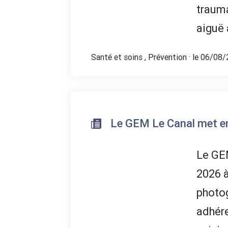
trauma
aiguë 
Santé et soins
,
Prévention
· le 06/08/
Le GEM Le Canal met en 
Le GEM
2026 à
photog
adhére