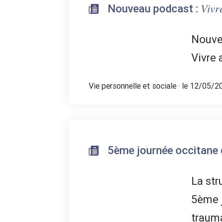
Nouveau podcast : 𝑉𝑖𝑣𝑟𝑒 𝑎𝑣𝑒𝑐
Nouvea
Vivre 
Vie personnelle et sociale
· le 12/05/2
5ème journée occitane 
La str
5ème 
traum