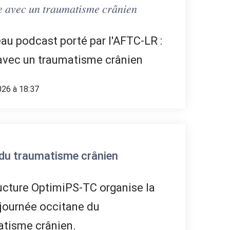
 𝑢𝑛 𝑡𝑟𝑎𝑢𝑚𝑎𝑡𝑖𝑠𝑚𝑒 𝑐𝑟𝑎̂𝑛𝑖𝑒𝑛
u podcast porté par l'AFTC-LR :
avec un traumatisme crânien
026 à 18:37
du traumatisme crânien
ucture OptimiPS-TC organise la
journée occitane du
atisme crânien.