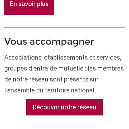
En savoir plus
L’ UNAFTC 
souhaite un
belle et he
année 2021
comme lign
d’horizon ce
Vous accompagner
réalités déj
construites,
avenir au s
Associations, établissements et services,
blessés, de 
groupes d’entraide mutuelle : les membres
proches et 
professionn
de notre réseau sont présents sur
les accomp
l’ensemble du territoire national.
Émeric Gui
Découvrir notre réseau
président d
nationale d
association
familles de