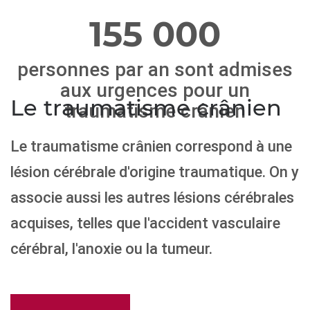
futures et 
téléphone : 01 53 80 66 03
155 000
portages de
Ensuite, un
personnes par an sont admises
dynamique, 
transversal
aux urgences pour un
expériences
Le traumatisme crânien
traumatisme crânien
solidarité 
de la fédér
GCSMS CA
Le traumatisme crânien correspond à une
permettent
lésion cérébrale d'origine traumatique. On y
solide à la 
des territoi
associe aussi les autres lésions cérébrales
Enfin un so
acquises, telles que l'accident vasculaire
financier, à 
lancement 
cérébral, l'anoxie ou la tumeur.
campagne d
dons comme
l’avions jam
envisagée.