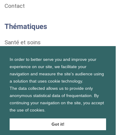
Contact
Thématiques
Santé et soins
Droits et démarches
In order to better serve you and improve your
experience on our site, we facilitate your
Habitat
navigation and measure the site's audience using
a solution that uses cookie technology.
Formation et vie scolaire
The data collected allows us to provide only
anonymous statistical data of frequentation. By
Emploi et vie professionnelle
continuing your navigation on the site, you accept
the use of cookies.
Vie personnelle et sociale
Got it!
Prévention