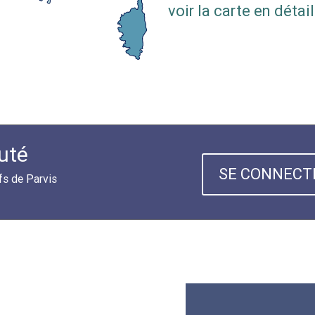
voir la carte en détail
uté
SE CONNECT
fs de Parvis