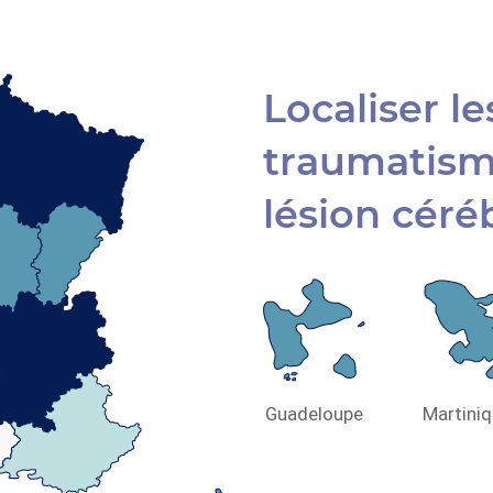
Localiser l
traumatisme
lésion céré
Guadeloupe
Martini