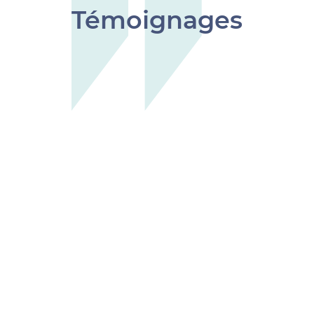
Témoignages
Guillaume Pellus a subi un traumatisme
crânien très jeune. Aujourd'hui, il essaie de
faire reconnaître cet handicap invisible et de
se faire entendre dans le monde
professionnel. Dans cette vidéo, il raconte un