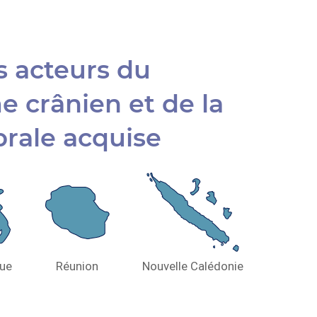
es acteurs du
 crânien et de la
brale acquise
que
Réunion
Nouvelle Calédonie