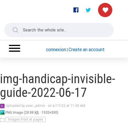
connexion
Create an account
|
img-handicap-invisible-
guide-2022-06-17
user
Uploaded by
user _admin
·
on 6/17/22 at 11:30 AM
U_
_admin
PNG Image (28.88
KB
· 1920×300)
Images front et pages