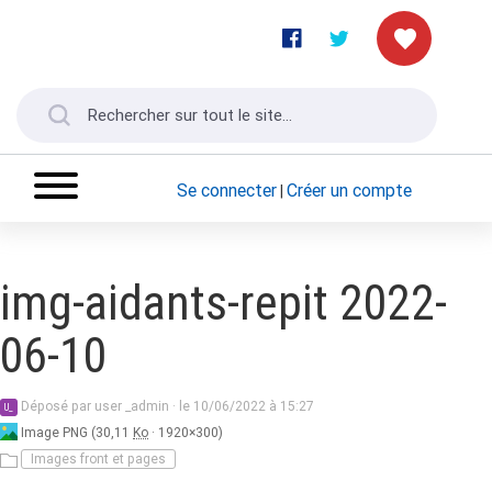
Se connecter
Créer un compte
|
img-aidants-repit 2022-
06-10
user
Déposé par
user _admin
·
le 10/06/2022 à 15:27
U_
_admin
Image PNG (30,11
Ko
· 1920×300)
Images front et pages