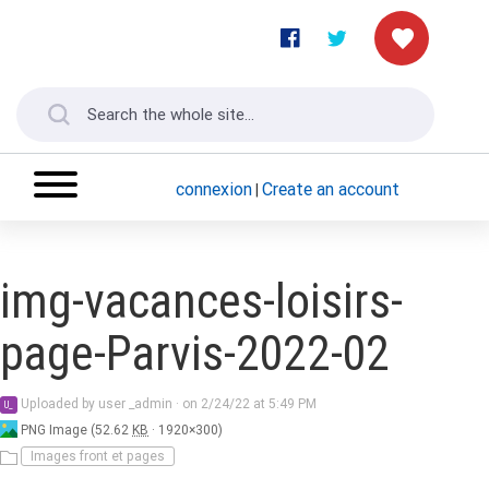
connexion
Create an account
|
img-vacances-loisirs-
page-Parvis-2022-02
user
Uploaded by
user _admin
·
on 2/24/22 at 5:49 PM
U_
_admin
PNG Image (52.62
KB
· 1920×300)
Images front et pages