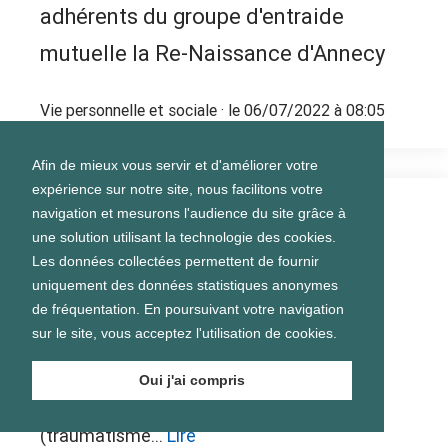
adhérents du groupe d'entraide
mutuelle la Re-Naissance d'Annecy
Vie personnelle et sociale
· le 06/07/2022 à 08:05
Afin de mieux vous servir et d'améliorer votre
expérience sur notre site, nous facilitons votre
navigation et mesurons l'audience du site grâce à
GEM TC 02 (Saint Quentin)
une solution utilisant la technologie des cookies.
Les données collectées permettent de fournir
uniquement des données statistiques anonymes
de fréquentation. En poursuivant votre navigation
Le groupe d'entraide mutuelle (GEM) TC 02
sur le site, vous acceptez l'utilisation de cookies.
est une association pour les personnes
Oui j'ai compris
atteintes d'une lésion cérébrale acquise
(traumatisme...
Lire