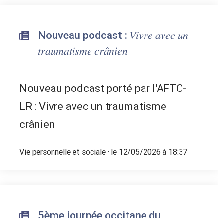
Nouveau podcast : 𝑉𝑖𝑣𝑟𝑒 𝑎𝑣𝑒𝑐 𝑢𝑛
𝑡𝑟𝑎𝑢𝑚𝑎𝑡𝑖𝑠𝑚𝑒 𝑐𝑟𝑎̂𝑛𝑖𝑒𝑛
Nouveau podcast porté par l'AFTC-
LR : Vivre avec un traumatisme
crânien
Vie personnelle et sociale
· le 12/05/2026 à 18:37
5ème journée occitane du