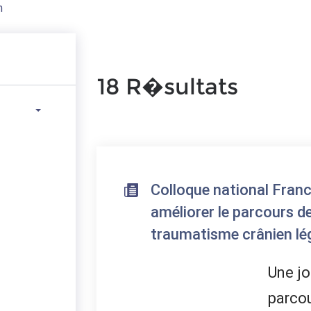
n
18 R�sultats
Colloque national Fran
améliorer le parcours d
traumatisme crânien lé
Une jo
parcou