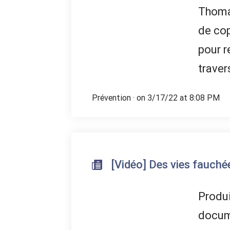
Thoma
de cop
pour re
traver
Prévention
· on 3/17/22 at 8:08 PM
[Vidéo] Des vies fauché
Produi
docum