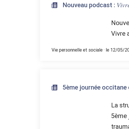
Nouveau podcast : 𝑉𝑖𝑣𝑟𝑒 𝑎𝑣𝑒𝑐
Nouvea
Vivre 
Vie personnelle et sociale
· le 12/05/2
5ème journée occitane 
La str
5ème 
traum