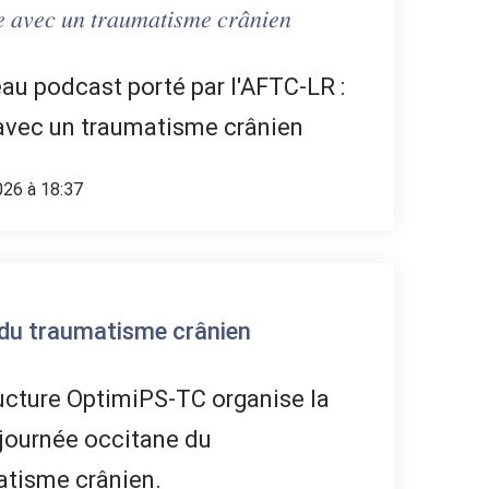
 𝑢𝑛 𝑡𝑟𝑎𝑢𝑚𝑎𝑡𝑖𝑠𝑚𝑒 𝑐𝑟𝑎̂𝑛𝑖𝑒𝑛
u podcast porté par l'AFTC-LR :
avec un traumatisme crânien
026 à 18:37
du traumatisme crânien
ucture OptimiPS-TC organise la
journée occitane du
atisme crânien.