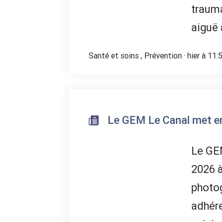
trauma
aiguë 
Santé et soins
,
Prévention
· hier à 11:
Le GEM Le Canal met en 
Le GEM
2026 à
photog
adhére