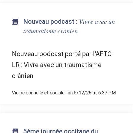
Nouveau podcast : 𝑉𝑖𝑣𝑟𝑒 𝑎𝑣𝑒𝑐 𝑢𝑛
𝑡𝑟𝑎𝑢𝑚𝑎𝑡𝑖𝑠𝑚𝑒 𝑐𝑟𝑎̂𝑛𝑖𝑒𝑛
Nouveau podcast porté par l'AFTC-
LR : Vivre avec un traumatisme
crânien
Vie personnelle et sociale
· on 5/12/26 at 6:37 PM
5ème journée occitane du