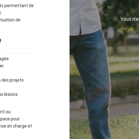
jets permettant de
c
Vous n'
ituation de
e
agée
er
 des projets
ux lésions
ant ou
space pour
rise en charge et