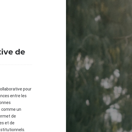
tive de
ollaborative pour
ances entre les
sonnes
ue comme un
permet de
ves et de
stitutionnels.