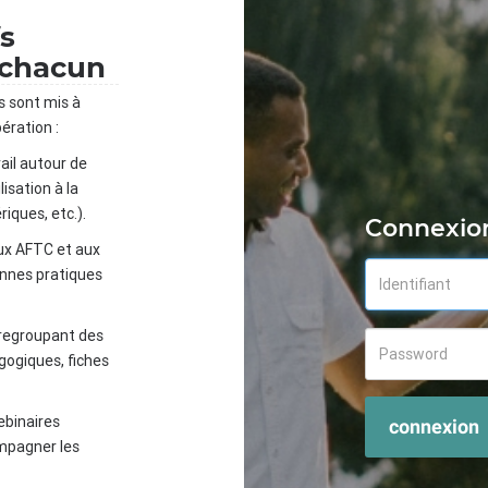
fs
 chacun
s sont mis à
ération :
ail autour de
isation à la
iques, etc.).
Connexio
ux AFTC et aux
onnes pratiques
 regroupant des
gogiques, fiches
ebinaires
connexion
mpagner les