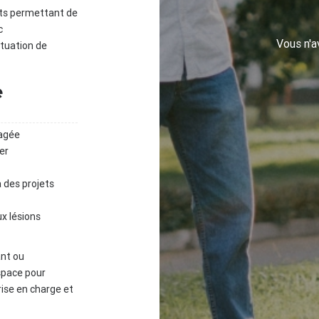
jets permettant de
c
Vous n'
ituation de
e
agée
er
 des projets
ux lésions
ant ou
space pour
rise en charge et