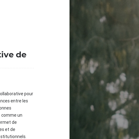
tive de
ollaborative pour
ances entre les
sonnes
ue comme un
permet de
ves et de
stitutionnels.