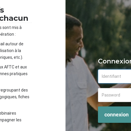
fs
 chacun
s sont mis à
ération :
ail autour de
isation à la
iques, etc.).
Connexio
ux AFTC et aux
onnes pratiques
 regroupant des
gogiques, fiches
ebinaires
connexion
mpagner les