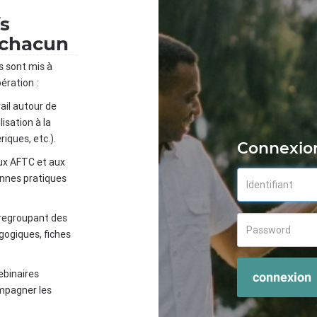
fs
 chacun
s sont mis à
ération :
ail autour de
isation à la
iques, etc.).
Connexio
ux AFTC et aux
onnes pratiques
 regroupant des
gogiques, fiches
ebinaires
connexion
mpagner les