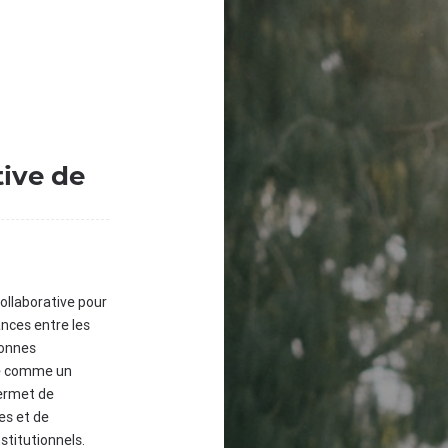
tive de
ollaborative pour
ances entre les
sonnes
ue comme un
permet de
ves et de
stitutionnels.