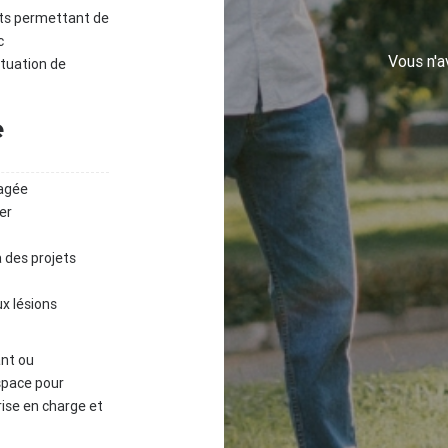
jets permettant de
c
Vous n'
ituation de
e
agée
er
 des projets
ux lésions
ant ou
space pour
rise en charge et