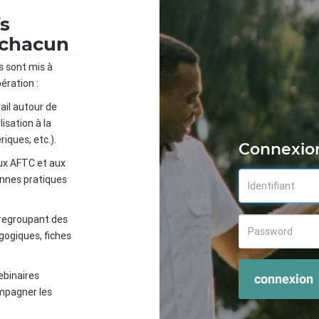
fs
 chacun
s sont mis à
ération :
ail autour de
isation à la
iques, etc.).
Connexio
ux AFTC et aux
onnes pratiques
 regroupant des
gogiques, fiches
ebinaires
connexion
mpagner les