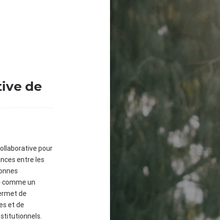
tive de
ollaborative pour
ances entre les
sonnes
ue comme un
permet de
ves et de
stitutionnels.