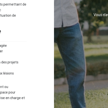
jets permettant de
c
Vous n'
ituation de
e
agée
er
 des projets
ux lésions
ant ou
space pour
rise en charge et