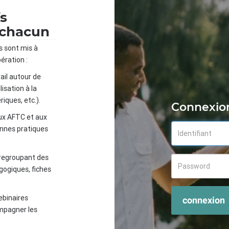
fs
 chacun
s sont mis à
ération :
ail autour de
isation à la
iques, etc.).
Connexio
ux AFTC et aux
onnes pratiques
 regroupant des
gogiques, fiches
ebinaires
connexion
mpagner les