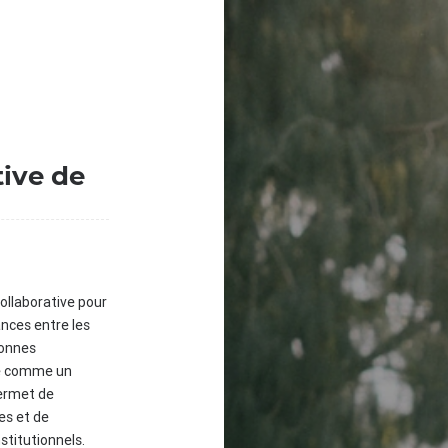
tive de
ollaborative pour
ances entre les
sonnes
ue comme un
permet de
ves et de
stitutionnels.