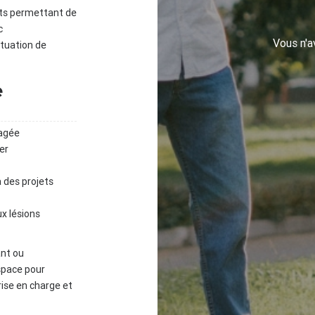
jets permettant de
c
Vous n'
ituation de
e
agée
er
 des projets
ux lésions
ant ou
space pour
rise en charge et