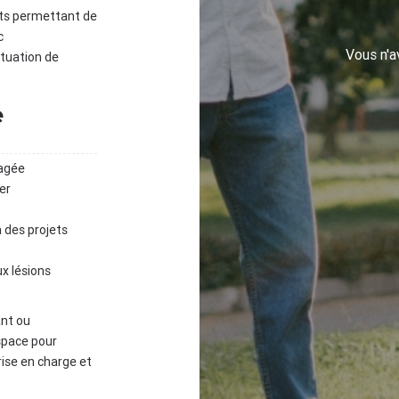
jets permettant de
c
Vous n'
ituation de
e
agée
er
 des projets
ux lésions
ant ou
space pour
rise en charge et