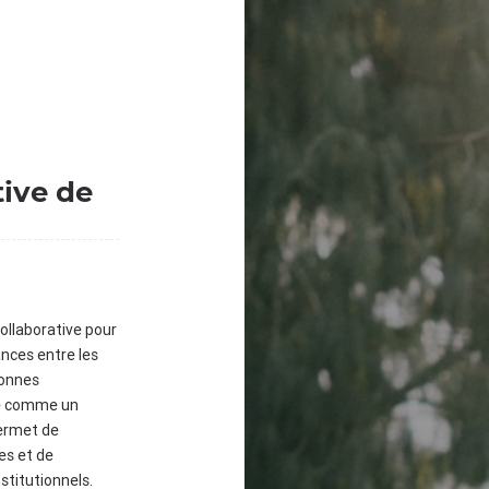
tive de
ollaborative pour
ances entre les
sonnes
ue comme un
permet de
ves et de
stitutionnels.