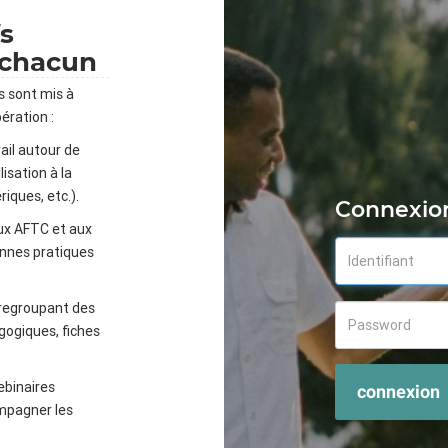
fs
 chacun
s sont mis à
ération :
ail autour de
isation à la
iques, etc.).
Connexio
ux AFTC et aux
onnes pratiques
 regroupant des
gogiques, fiches
ebinaires
connexion
mpagner les