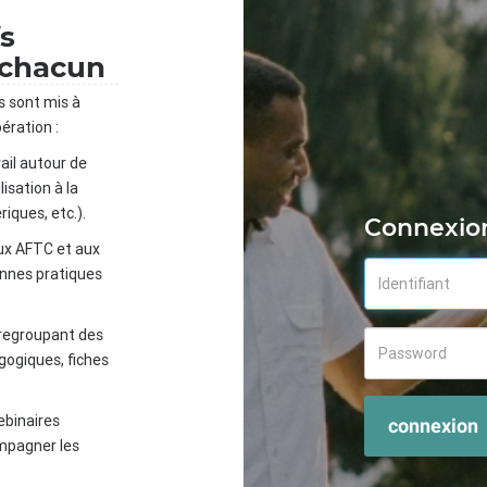
fs
 chacun
s sont mis à
ération :
ail autour de
isation à la
iques, etc.).
Connexio
ux AFTC et aux
onnes pratiques
 regroupant des
gogiques, fiches
ebinaires
connexion
mpagner les