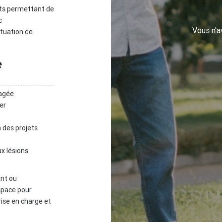
jets permettant de
c
Vous n'
ituation de
e
agée
er
 des projets
ux lésions
ant ou
space pour
rise en charge et