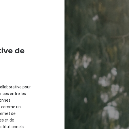
tive de
ollaborative pour
ances entre les
sonnes
ue comme un
permet de
ves et de
stitutionnels.