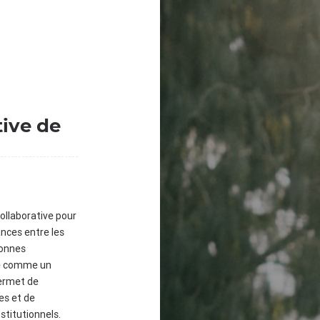
tive de
ollaborative pour
ances entre les
sonnes
ue comme un
permet de
ves et de
stitutionnels.