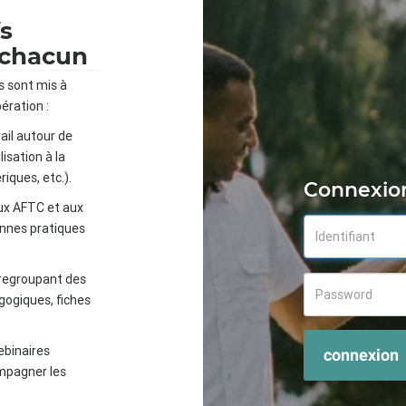
fs
 chacun
s sont mis à
ération :
ail autour de
isation à la
iques, etc.).
Connexio
ux AFTC et aux
onnes pratiques
 regroupant des
gogiques, fiches
ebinaires
connexion
mpagner les