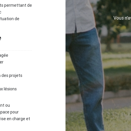
jets permettant de
c
Vous n'
ituation de
e
agée
er
 des projets
ux lésions
ant ou
space pour
rise en charge et